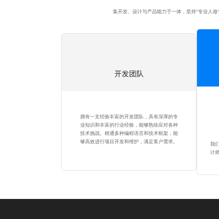
集开发、设计与产品能力于一体，坚持"专业人做
开发团队
拥有一支经验丰富的开发团队，具有深厚的专
业知识和丰富的行业经验，能够熟练应对各种
技术挑战。精通多种编程语言和技术框架，能
够高效进行项目开发和维护，满足客户需求。
我
计